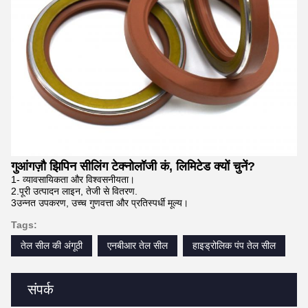
गुआंगज़ौ झिपिन सीलिंग टेक्नोलॉजी कं, लिमिटेड क्यों चुनें?
1- व्यावसायिकता और विश्वसनीयता।
2.पूरी उत्पादन लाइन, तेजी से वितरण.
3उन्नत उपकरण, उच्च गुणवत्ता और प्रतिस्पर्धी मूल्य।
Tags:
तेल सील की अंगूठी
एनबीआर तेल सील
हाइड्रोलिक पंप तेल सील
संपर्क