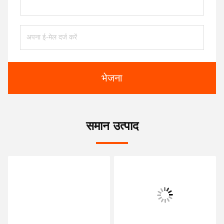
संपर्क:
Mr. Eason
टेलीफोन:
86--18620174972
अब संपर्क करें
हमें मेल करें