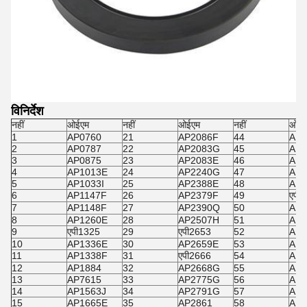
विनिर्देश
नहीं
ओईएम
नहीं
ओईएम
नहीं
ओईए
1
AP0760
21
AP2086F
44
AP3
2
AP0787
22
AP2083G
45
AP3
3
AP0875
23
AP2083E
46
AP3
4
AP1013E
24
AP2240G
47
AP3
5
AP1033I
25
AP2388E
48
AP3
6
AP1147F
26
AP2379F
49
एपी
7
AP1148F
27
AP2390Q
50
AP3
8
AP1260E
28
AP2507H
51
AP3
9
एपी1325
29
एपी2653
52
AP3
10
AP1336E
30
AP2659E
53
AP
11
AP1338F
31
एपी2666
54
AP3
12
AP1884
32
AP2668G
55
AP3
13
AP7615
33
AP2775G
56
AP3
14
AP1563J
34
AP2791G
57
AP3
15
AP1665E
35
AP2861
58
AP3