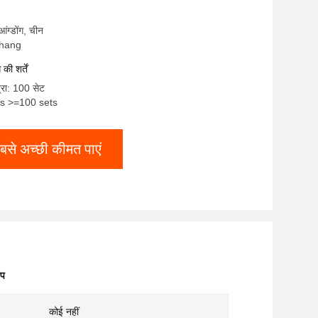
ुआंग्डोंग, चीन
uchang
ी शर्तें
्रा: 100 सेट
ets >=100 sets
बसे अच्छी कीमत पाएं
अप
कोई नहीं