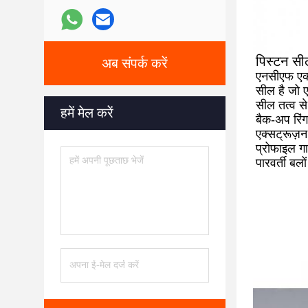
पिस्टन स
अब संपर्क करें
एनसीएफ एक प
सील है जो 
सील तत्व से
हमें मेल करें
बैक-अप रिंग 
एक्सट्रूज़
प्रोफाइल गाइ
पारवर्ती बल