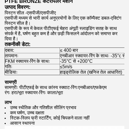
PTFE BRONZE कैटरपिलर मशीन
उत्पाद विवरण:
पिस्टन सील -एसपीजी/एसपीजीए
एसपीजी मध्यम से भारी कार्य अनुप्रयोगों के लिए एक कॉम्पैक्ट डबल-एक्टिंग
पिस्टन सील है।
एसपीजी के रूप में केवल पीटीएफई चेहरा अंगूठी स्लाइडिंग सतह के साथ
संपर्क में है, घर्षण बहुत कम है और छड़ी फिसलने आंदोलन को समाप्त कर
दिया है।
तकनीकी डेटा:
दबाव:
≤ 400 बार
तापमानः
एनबीआर स्क्वायर-रिंग के साथः -35°c स
FKM स्क्वायर-रिंग के साथः
-35°C से +200°C
गतिः
≤5m/s
मीडियाः
हाइड्रोलिक तेल (खनिज तेल आधारित)
सामग्री
सामग्रीः पीटीएफई के साथ कांस्य स्क्वाट-रिंगःएनबीआर/एफकेएम
रंगः हरा/भूरा स्क्वायर-रिंगः काला/भूरा
लाभ
उच्च स्थैतिक और गतिशील सीलिंग प्रभाव
कम घर्षण, उच्च दक्षता
स्टिक-स्लिप फ्री स्टार्टिंग, कोई चिपकने वाला नहीं
आसान स्थापना