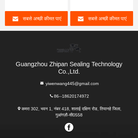
हाइड्रोलिक पिस्टन रिंग
Kdas 60 X 44 मशीनरी की
मरम्मत के लिए
सबसे अच्छी कीमत पाएं
सबसे अच्छी कीमत पाएं
Guangzhou Zhipan Sealing Technology
Co.,Ltd.
yiwenwang445@gmail.com
86--18620174972
कमरा 302, भवन 1, नंबर 418, शाताई दक्षिण रोड, तियानहे जिला,
गुआंगज़ौ-सी0558