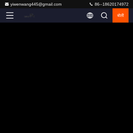
yiwenwang445@gmail.com
86--18620174972
बोली