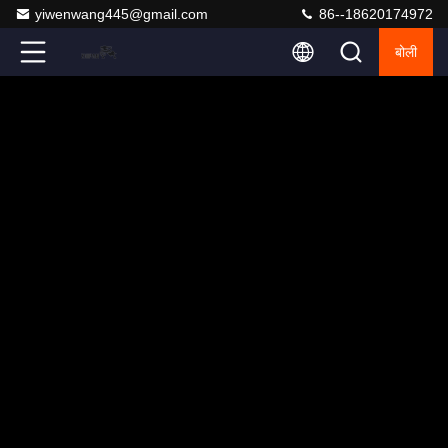
yiwenwang445@gmail.com
86--18620174972
बोली