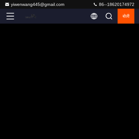
yiwenwang445@gmail.com
86--18620174972
बोली