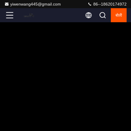
yiwenwang445@gmail.com
86--18620174972
बोली