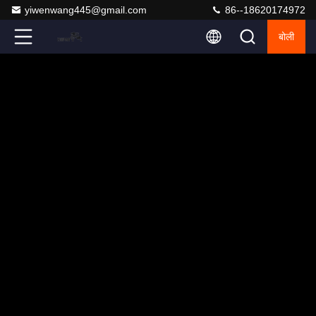
yiwenwang445@gmail.com
86--18620174972
बोली