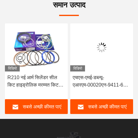
समान उत्पाद
विडियो
विडियो
R210 नई आर्म सिलेंडर सील
एचएस-एमई-डब्ल्यू-
किट हाइड्रोलिक मरम्मत किट
एआरएम-00020एन-9411-60-
हुंडई R210-7 खुदाई तेल सील के
105 खुदाई मशीन की मरम्मत किट
लिए
हाइड्रोलिक तेल सील
सबसे अच्छी कीमत पाएं
सबसे अच्छी कीमत पाएं