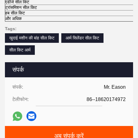
एडीजे सील किट
ट्रांसमिशन सील किट
हब सील किट
और अधिक
Tags:
खुदाई मशीन की बांह सील किट
आर्म सिलेंडर सील किट
सील किट आर्म
संपर्क
संपर्क:
Mr. Eason
टेलीफोन:
86--18620174972
अब संपर्क करें