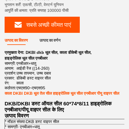
भुगतान शर्तें: एल/सी, टी/टी, वेस्टर्न यूनियन
आपूर्ति की क्षमता: प्रति सप्ताह 100000 पीसी
सबसे अच्छी कीमत पाएं
उत्पाद का विवरण
उत्पाद का वर्णन
प्रमुखता देना:
DKBI dkb धूल सील
,
काला डीकेबी धूल सील
,
हाइड्रोलिक धूल सील एनबीआर
सामग्री:
एनबीआर+धातु
आयाम:
आईडी रेंज ((14-260)
प्रदर्शन:
उच्च तापमान, उच्च दबाव
प्रकार:
डीकेबी डस्ट वाइपर सील
रंग:
काला
कठोरता:
एचएस90~एचएस95
काला DKBI DKB धूल तेल सील हाइड्रोलिक धूल सील एनबीआर पीयू वाइपर सील
DKB/DKBI डस्ट ऑयल सील 60*74*8/11 हाइड्रोलिक
एनबीआर/पीयू वाइपर सील के लिए
उत्पाद विवरण
* मॉडल संख्याःDKB डस्ट वाइपर सील
* सामग्रीः एनबीआर+धातु