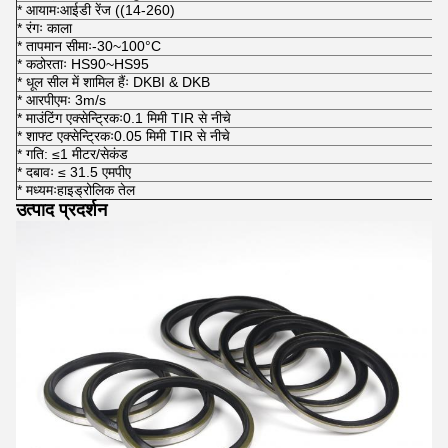
* आयामःआईडी रेंज ((14-260)
* रंगः काला
* तापमान सीमाः-30~100°C
* कठोरताः HS90~HS95
* धूल सील में शामिल हैंः DKBI & DKB
* आरपीएमः 3m/s
* माउंटिंग एक्सेन्ट्रिकः0.1 मिमी TIR से नीचे
* शाफ्ट एक्सेन्ट्रिकः0.05 मिमी TIR से नीचे
* गति: ≤1 मीटर/सेकंड
* दबावः ≤ 31.5 एमपीए
* मध्यमःहाइड्रोलिक तेल
उत्पाद प्रदर्शन