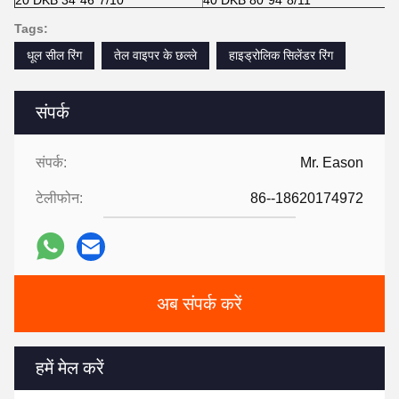
Tags:
धूल सील रिंग
तेल वाइपर के छल्ले
हाइड्रोलिक सिलेंडर रिंग
संपर्क
संपर्क:
Mr. Eason
टेलीफोन:
86--18620174972
अब संपर्क करें
हमें मेल करें