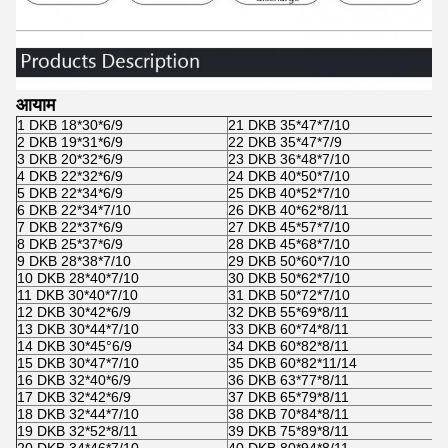
आयाम
1 DKB 18*30*6/9
21 DKB 35*47*7/10
2 DKB 19*31*6/9
22 DKB 35*47*7/9
3 DKB 20*32*6/9
23 DKB 36*48*7/10
4 DKB 22*32*6/9
24 DKB 40*50*7/10
5 DKB 22*34*6/9
25 DKB 40*52*7/10
6 DKB 22*34*7/10
26 DKB 40*62*8/11
7 DKB 22*37*6/9
27 DKB 45*57*7/10
8 DKB 25*37*6/9
28 DKB 45*68*7/10
9 DKB 28*38*7/10
29 DKB 50*60*7/10
10 DKB 28*40*7/10
30 DKB 50*62*7/10
11 DKB 30*40*7/10
31 DKB 50*72*7/10
12 DKB 30*42*6/9
32 DKB 55*69*8/11
13 DKB 30*44*7/10
33 DKB 60*74*8/11
14 DKB 30*45°6/9
34 DKB 60*82*8/11
15 DKB 30*47*7/10
35 DKB 60*82*11/14
16 DKB 32*40*6/9
36 DKB 63*77*8/11
17 DKB 32*42*6/9
37 DKB 65*79*8/11
18 DKB 32*44*7/10
38 DKB 70*84*8/11
19 DKB 32*52*8/11
39 DKB 75*89*8/11
20 DKB 34*46*7/10
40 DKB 80*94*8/11